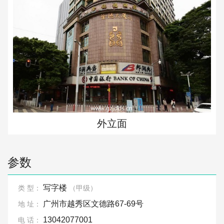
外立面
参数
写字楼
类 型：
（甲级）
广州市越秀区文德路67-69号
地 址：
13042077001
电 话：