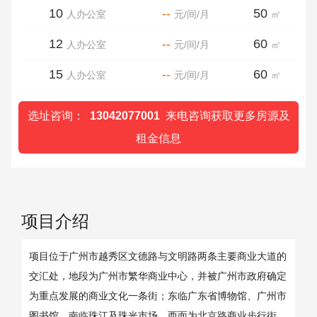
10
--
50
人办公室
元/间/月
㎡
12
--
60
人办公室
元/间/月
㎡
15
--
60
人办公室
元/间/月
㎡
选址咨询：
13042077001
来电咨询获取更多房源及
租金信息
项目介绍
项目位于广州市越秀区文德路与文明路两条主要商业大道的
交汇处，地段为广州市繁华商业中心，并被广州市政府确定
为重点发展的商业文化一条街；东临广东省博物馆、广州市
图书馆，南临珠江及珠光市场，西面为北京路商业步行街，