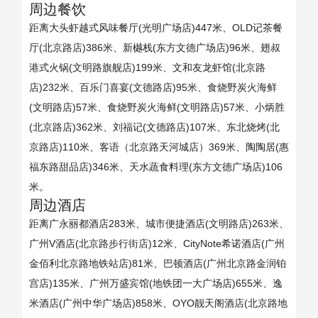
周边餐饮
距离大头虾越式风味餐厅(光明广场店)447米、OLD记茶餐
厅(北京路店)386米、新樾栈(东方文德广场店)96米、翅叔
港式火锅(文明路旗舰店)199米、文和友龙虾馆(北京路
店)232米、百乐门喜宴(文德路店)95米、食烧野炭火海鲜
(文明路店)57米、食烧野炭火海鲜(文明路店)57米、小炳胜
(北京路店)362米、刘福记(文德路店)107米、东北烧烤(北
京路店)110米、客语（北京路天河城店）369米、陶陶居(惠
福东路甜品店)346米、天水蔬食料理(东方文德广场店)106
米。
周边酒店
距离广永丽都酒店283米、城市便捷酒店(文明路店)263米、
广州V酒店(北京路步行街店)12米、CityNote希诺酒店(广州
金佰利北京路地铁站店)81米、巴顿酒店(广州北京路金润铂
宫店)135米、广州万盛宾馆(地铁团一大广场店)655米、逸
米酒店(广州中华广场店)858米、OYO靓天阁酒店(北京路地