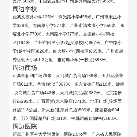
支行)566米、中国农业银行(广州越秀南路支行)585米。
周边学校
距离文德路小学125米、珠光路小学458米、广州市秉正小
学328米、大南路小学377米、广州市清水濠小学550米、永
曜北小学779米、大南路小学377米、文德路小学(南校
区)194米、广州市回民小学(起义路校区)867米、广中路小
学(越华校区)826米、红火炬小学(西校区)865米、广州市越
秀区朝天小学1.2公里、雅荷塘小学(一校区)595米。
周边商场
距离金佰利广场79米、天河城百货商场168米、五月花商业
广场611米、粤海仰忠汇367米、东方文德广场110米、岭南
·悦尚城百货广场443米、天河城(尚品荟)382米、北京路步
行街293米、广百百货(北京路店)371米、地王广场(较场西
路店)1.3公里、新大新(北京路总店)500米、捷登都会694
米、万艺国际精品广场831米、中韩时尚购物中心163米。
周边医院
距离广州医科大学附属第一医院1.5公里、广东省人民医院