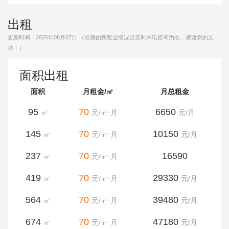
出租
更新时间：
2026年08月07日
（准确面积租金情况以实时来电咨询为准，感谢您的支
持！）
面积出租
面积
月租金/㎡
月总租金
95
70
6650
㎡
元/㎡·月
元/月
145
70
10150
㎡
元/㎡·月
元/月
237
70
16590
㎡
元/㎡·月
419
70
29330
㎡
元/㎡·月
元/月
564
70
39480
㎡
元/㎡·月
元/月
674
70
47180
㎡
元/㎡·月
元/月