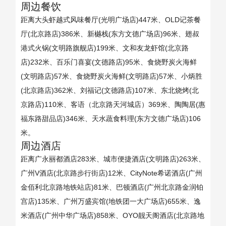
周边餐饮
距离大头虾越式风味餐厅(光明广场店)447米、OLD记茶餐
厅(北京路店)386米、新樾栈(东方文德广场店)96米、翅叔
港式火锅(文明路旗舰店)199米、文和友龙虾馆(北京路
店)232米、百乐门喜宴(文德路店)95米、食烧野炭火海鲜
(文明路店)57米、食烧野炭火海鲜(文明路店)57米、小炳胜
(北京路店)362米、刘福记(文德路店)107米、东北烧烤(北
京路店)110米、客语（北京路天河城店）369米、陶陶居(惠
福东路甜品店)346米、天水蔬食料理(东方文德广场店)106
米。
周边酒店
距离广永丽都酒店283米、城市便捷酒店(文明路店)263米、
广州V酒店(北京路步行街店)12米、CityNote希诺酒店(广州
金佰利北京路地铁站店)81米、巴顿酒店(广州北京路金润铂
宫店)135米、广州万盛宾馆(地铁团一大广场店)655米、逸
米酒店(广州中华广场店)858米、OYO靓天阁酒店(北京路地