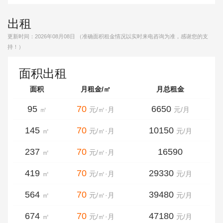
出租
更新时间：
2026年08月08日
（准确面积租金情况以实时来电咨询为准，感谢您的支
持！）
面积出租
面积
月租金/㎡
月总租金
95
70
6650
㎡
元/㎡·月
元/月
145
70
10150
㎡
元/㎡·月
元/月
237
70
16590
㎡
元/㎡·月
419
70
29330
㎡
元/㎡·月
元/月
564
70
39480
㎡
元/㎡·月
元/月
674
70
47180
㎡
元/㎡·月
元/月