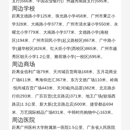
支行)566米、中国农业银行(广州越秀南路支行)585米。
周边学校
距离文德路小学125米、珠光路小学458米、广州市秉正小
学328米、大南路小学377米、广州市清水濠小学550米、永
曜北小学779米、大南路小学377米、文德路小学(南校
区)194米、广州市回民小学(起义路校区)867米、广中路小
学(越华校区)826米、红火炬小学(西校区)865米、广州市越
秀区朝天小学1.2公里、雅荷塘小学(一校区)595米。
周边商场
距离金佰利广场79米、天河城百货商场168米、五月花商业
广场611米、粤海仰忠汇367米、东方文德广场110米、岭南
·悦尚城百货广场443米、天河城(尚品荟)382米、北京路步
行街293米、广百百货(北京路店)371米、地王广场(较场西
路店)1.3公里、新大新(北京路总店)500米、捷登都会694
米、万艺国际精品广场831米、中韩时尚购物中心163米。
周边医院
距离广州医科大学附属第一医院1.5公里、广东省人民医院