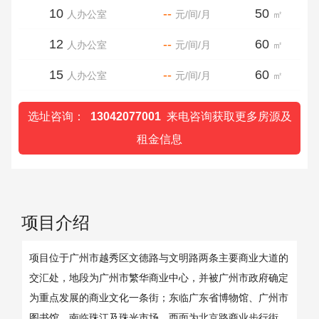
10
--
50
人办公室
元/间/月
㎡
12
--
60
人办公室
元/间/月
㎡
15
--
60
人办公室
元/间/月
㎡
选址咨询：
13042077001
来电咨询获取更多房源及
租金信息
项目介绍
项目位于广州市越秀区文德路与文明路两条主要商业大道的
交汇处，地段为广州市繁华商业中心，并被广州市政府确定
为重点发展的商业文化一条街；东临广东省博物馆、广州市
图书馆，南临珠江及珠光市场，西面为北京路商业步行街，