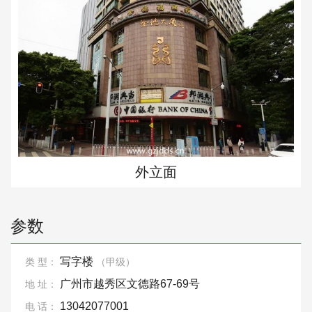
外立面
参数
写字楼
类 型：
（甲级）
广州市越秀区文德路67-69号
地 址：
13042077001
电 话：